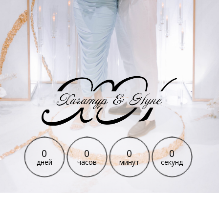
0
0
0
0
дней
часов
минут
секунд