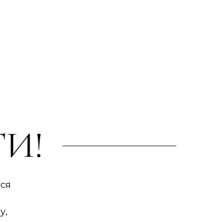
ься
у,